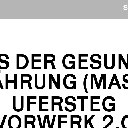
S
S DER GESU
HRUNG (MA
UFERSTEG
VORWERK 2.